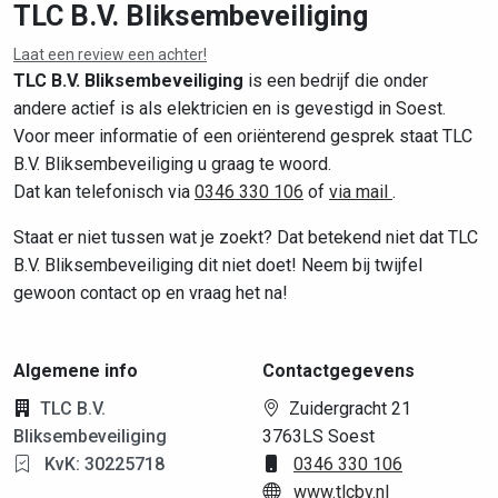
TLC B.V. Bliksembeveiliging
Laat een review een achter!
Leaflet
|
©
OpenStreetMap
contributors
TLC B.V. Bliksembeveiliging
is een bedrijf die onder
andere actief is als elektricien en is gevestigd in Soest.
Voor meer informatie of een oriënterend gesprek staat TLC
B.V. Bliksembeveiliging u graag te woord.
Dat kan telefonisch via
0346 330 106
of
via mail
.
Staat er niet tussen wat je zoekt? Dat betekend niet dat TLC
B.V. Bliksembeveiliging dit niet doet! Neem bij twijfel
gewoon contact op en vraag het na!
Algemene info
Contactgegevens
TLC B.V.
Zuidergracht 21
Bliksembeveiliging
3763LS Soest
KvK: 30225718
0346 330 106
www.tlcbv.nl