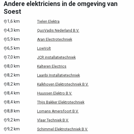
Andere elektriciens in de omgeving van
Soest
1,6 km
Tielen Elektra
4,3 km
QuoVadis Nederland B.V.
5,9 km
Aran Electrotechniek
6,5 km
LowVolt
7,0 km
JCR installatietechniek
8,0 km
Kalteren Electrics
8,2 km
Laaribi Installatietechniek
8,2 km
Kalkhoven Elektrotechniek B.V.
8,4 km
Huussen Elektro B.V.
8,4 km
Thijs Bakker Elektrotechniek
8,8 km
Lomans Amersfoort B.V.
9,2 km
Vlaar Techniek B.V.
9,2 km
Schimmel Elektrotechniek B.V.