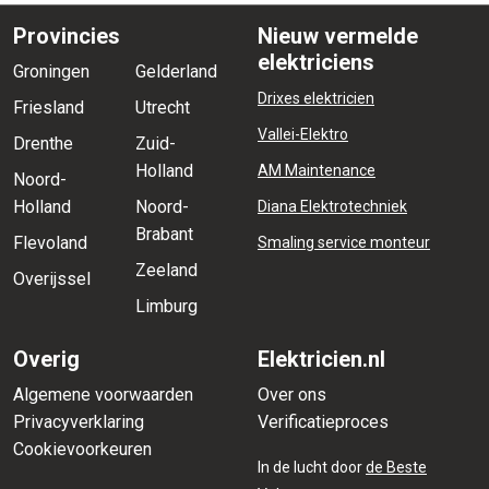
Provincies
Nieuw vermelde
elektriciens
Groningen
Gelderland
Drixes elektricien
Friesland
Utrecht
Vallei-Elektro
Drenthe
Zuid-
Holland
AM Maintenance
Noord-
Holland
Noord-
Diana Elektrotechniek
Brabant
Flevoland
Smaling service monteur
Zeeland
Overijssel
Limburg
Overig
Elektricien.nl
Algemene voorwaarden
Over ons
Privacyverklaring
Verificatieproces
Cookievoorkeuren
In de lucht door
de Beste