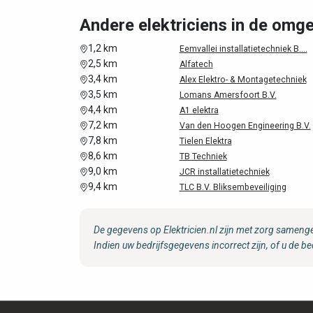
Andere elektriciens in de omg
1,2 km
Eemvallei installatietechniek B....
2,5 km
Alfatech
3,4 km
Alex Elektro- & Montagetechniek
3,5 km
Lomans Amersfoort B.V.
4,4 km
A1 elektra
7,2 km
Van den Hoogen Engineering B.V.
7,8 km
Tielen Elektra
8,6 km
TB Techniek
9,0 km
JCR installatietechniek
9,4 km
TLC B.V. Bliksembeveiliging
De gegevens op Elektricien.nl zijn met zorg samenge
Indien uw bedrijfsgegevens incorrect zijn, of u de be