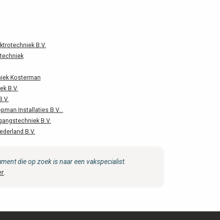
ktrotechniek B.V.
otechniek
niek Kosterman
ek B.V.
B.V.
man Installaties B.V...
gangstechniek B.V.
derland B.V.
ent die op zoek is naar een vakspecialist.
er
.