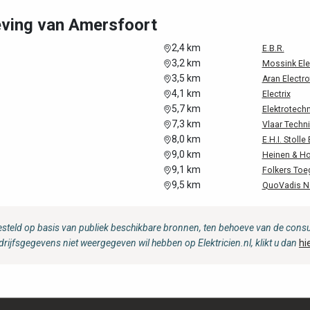
eving van Amersfoort
2,4 km
E.B.R.
3,2 km
Mossink Ele
3,5 km
Aran Electr
4,1 km
Electrix
5,7 km
Elektrotech
7,3 km
Vlaar Techni
8,0 km
E.H.I. Stolle 
9,0 km
Heinen & Hop
9,1 km
Folkers Toe
9,5 km
QuoVadis Ne
steld op basis van publiek beschikbare bronnen, ten behoeve van de consum
drijfsgegevens niet weergegeven wil hebben op Elektricien.nl, klikt u dan
hi