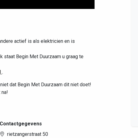
Leaflet
|
©
OpenStreetMap
contributors
ndere actief is als elektricien en is
ek staat Begin Met Duurzaam u graag te
l
.
 niet dat Begin Met Duurzaam dit niet doet!
 na!
Contactgegevens
rietzangerstraat 50