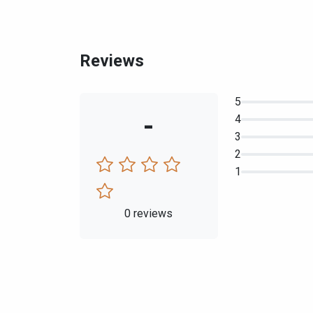
Reviews
5
-
4
3
2
1
0 reviews