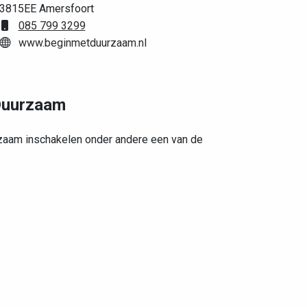
3815EE Amersfoort
085 799 3299
www.beginmetduurzaam.nl
 Duurzaam
zaam inschakelen onder andere een van de