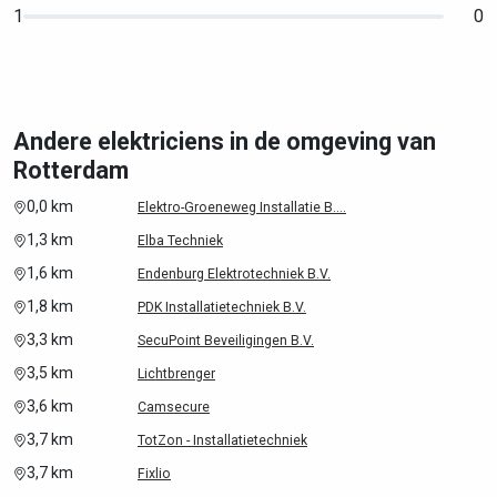
1
0
Andere elektriciens in de omgeving van
Rotterdam
0,0 km
Elektro-Groeneweg Installatie B....
1,3 km
Elba Techniek
1,6 km
Endenburg Elektrotechniek B.V.
1,8 km
PDK Installatietechniek B.V.
3,3 km
SecuPoint Beveiligingen B.V.
3,5 km
Lichtbrenger
3,6 km
Camsecure
3,7 km
TotZon - Installatietechniek
3,7 km
Fixlio