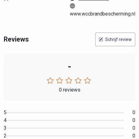
www.wccbrandbescherming.nl
Reviews
Schrijf review
-
0 reviews
5
0
4
0
3
0
2
0