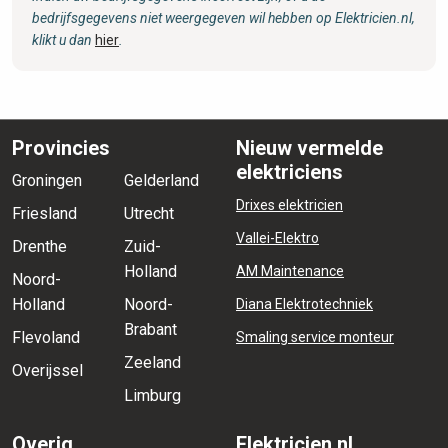
bedrijfsgegevens niet weergegeven wil hebben op Elektricien.nl,
klikt u dan
hier
.
Provincies
Nieuw vermelde
elektriciens
Groningen
Gelderland
Drixes elektricien
Friesland
Utrecht
Vallei-Elektro
Drenthe
Zuid-
Holland
AM Maintenance
Noord-
Holland
Noord-
Diana Elektrotechniek
Brabant
Flevoland
Smaling service monteur
Zeeland
Overijssel
Limburg
Overig
Elektricien.nl