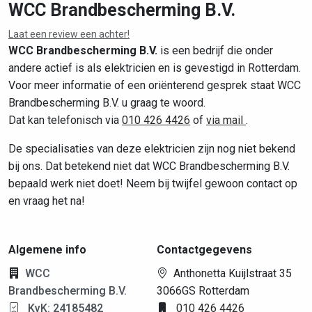
WCC Brandbescherming B.V.
Laat een review een achter!
Leaflet
|
©
OpenStreetMap
contributors
WCC Brandbescherming B.V.
is een bedrijf die onder
andere actief is als elektricien en is gevestigd in Rotterdam.
Voor meer informatie of een oriënterend gesprek staat WCC
Brandbescherming B.V. u graag te woord.
Dat kan telefonisch via
010 426 4426
of
via mail
.
De specialisaties van deze elektricien zijn nog niet bekend
bij ons. Dat betekend niet dat WCC Brandbescherming B.V.
bepaald werk niet doet! Neem bij twijfel gewoon contact op
en vraag het na!
Algemene info
Contactgegevens
WCC
Anthonetta Kuijlstraat 35
Brandbescherming B.V.
3066GS Rotterdam
KvK: 24185482
010 426 4426