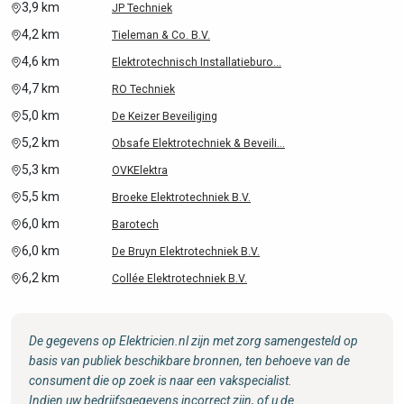
3,9 km
JP Techniek
4,2 km
Tieleman & Co. B.V.
4,6 km
Elektrotechnisch Installatieburo...
4,7 km
RO Techniek
5,0 km
De Keizer Beveiliging
5,2 km
Obsafe Elektrotechniek & Beveili...
5,3 km
OVKElektra
5,5 km
Broeke Elektrotechniek B.V.
6,0 km
Barotech
6,0 km
De Bruyn Elektrotechniek B.V.
6,2 km
Collée Elektrotechniek B.V.
De gegevens op Elektricien.nl zijn met zorg samengesteld op
basis van publiek beschikbare bronnen, ten behoeve van de
consument die op zoek is naar een vakspecialist.
Indien uw bedrijfsgegevens incorrect zijn, of u de