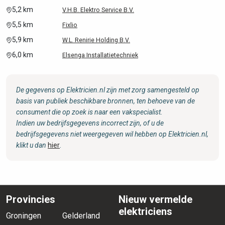
5,2 km
V.H.B. Elektro Service B.V.
5,5 km
Fixlio
5,9 km
W.L. Renirie Holding B.V.
6,0 km
Elsenga Installatietechniek
De gegevens op Elektricien.nl zijn met zorg samengesteld op
basis van publiek beschikbare bronnen, ten behoeve van de
consument die op zoek is naar een vakspecialist.
Indien uw bedrijfsgegevens incorrect zijn, of u de
bedrijfsgegevens niet weergegeven wil hebben op Elektricien.nl,
klikt u dan
hier
.
Provincies
Nieuw vermelde
elektriciens
Groningen
Gelderland