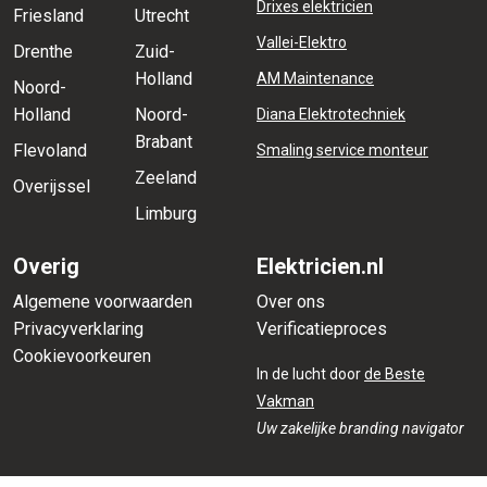
Drixes elektricien
Friesland
Utrecht
Vallei-Elektro
Drenthe
Zuid-
Holland
AM Maintenance
Noord-
Holland
Noord-
Diana Elektrotechniek
Brabant
Flevoland
Smaling service monteur
Zeeland
Overijssel
Limburg
Overig
Elektricien.nl
Algemene voorwaarden
Over ons
Privacyverklaring
Verificatieproces
Cookievoorkeuren
In de lucht door
de Beste
Vakman
Uw zakelijke branding navigator