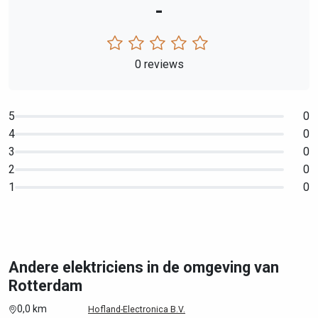
-
0 reviews
5
0
4
0
3
0
2
0
1
0
Andere elektriciens in de omgeving van
Rotterdam
0,0 km
Hofland-Electronica B.V.