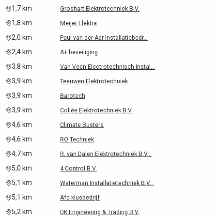
1,7 km
Groshart Elektrotechniek B.V.
1,8 km
Meijer Elektra
2,0 km
Paul van der Aar Installatiebedr...
2,4 km
A+ beveiliging
3,8 km
Van Veen Electrotechnisch Instal...
3,9 km
Teeuwen Elektrotechniek
3,9 km
Barotech
3,9 km
Collée Elektrotechniek B.V.
4,6 km
Climate Busters
4,6 km
RO Techniek
4,7 km
R. van Dalen Elektrotechniek B.V...
5,0 km
4 Control B.V.
5,1 km
Waterman Installatietechniek B.V...
5,1 km
Afc klusbedrijf
5,2 km
DK Engineering & Trading B.V.