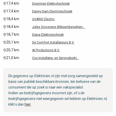
17,4 km
Drummen Elektrotechniek
17,4 km
Danny Dam Electrotechniek
18,4 km
UVARIO Electro
18,4 km
Jules Goossens Bliksembeveiligin...
18,7 km
Diana Elektrotechniek
20,1 km
De Comfort Installateurs B.V.
20,7 km
AI Productions B.V.
21,0 km
Cox Installatie- en Servicebedri...
De gegevens op Elektricien.nl zijn met zorg samengesteld op
basis van publiek beschikbare bronnen, ten behoeve van de
consument die op zoek is naar een vakspecialist.
Indien uw bedrijfsgegevens incorrect zijn, of u de
bedrijfsgegevens niet weergegeven wil hebben op Elektricien.nl,
klikt u dan
hier
.