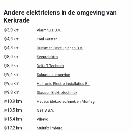
Andere elektriciens in de omgeving van
Kerkrade
3,0 km
Alarmhuis B.V.
4,3 km
Paul Kersten
4,3 km
Brinkman Beveiligingen B.V.
8,0 km
Securelektro
8,9 km
Delta T Techniek
9,4 km
Schumacherservice
9,6 km
Haltronic Electro-installaties B...
9,8 km
Stassen Elektrotechniek
10,9 km
Habets Elektrotechniek en Montag...
13,5 km
GeTiB B.V.
15,4 km
Allrevo
17,2 km
Multifix limburg