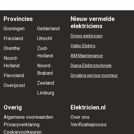
Provincies
Nieuw vermelde
elektriciens
Groningen
Gelderland
Drixes elektricien
Friesland
Utrecht
Vallei-Elektro
Drenthe
Zuid-
Holland
AM Maintenance
Noord-
Holland
Noord-
Diana Elektrotechniek
Brabant
Flevoland
Smaling service monteur
Zeeland
Overijssel
Limburg
Overig
Elektricien.nl
Algemene voorwaarden
Over ons
Privacyverklaring
Verificatieproces
Cookievoorkeuren