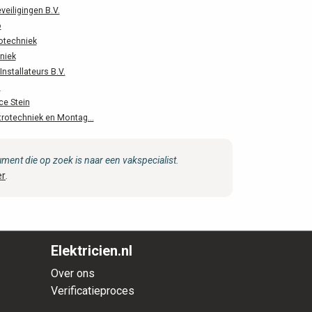
eiligingen B.V.
o
rotechniek
niek
nstallateurs B.V.
n
ce Stein
trotechniek en Montag...
ent die op zoek is naar een vakspecialist.
er
.
Elektricien.nl
Over ons
Verificatieproces