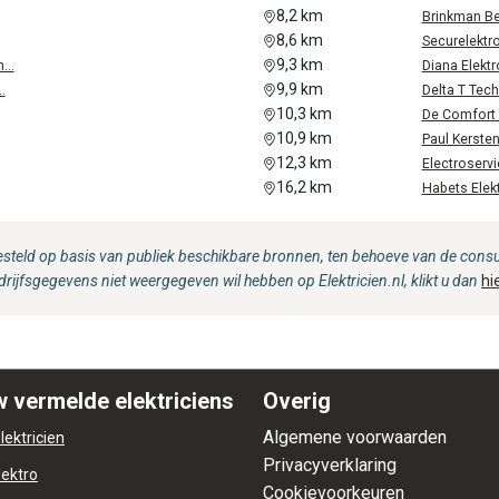
8,2 km
Brinkman Bev
8,6 km
Securelektr
9,3 km
...
Diana Elekt
9,9 km
.
Delta T Tech
10,3 km
De Comfort I
10,9 km
Paul Kerste
12,3 km
Electroservi
16,2 km
Habets Elek
steld op basis van publiek beschikbare bronnen, ten behoeve van de consum
drijfsgegevens niet weergegeven wil hebben op Elektricien.nl, klikt u dan
hi
 vermelde elektriciens
Overig
Algemene voorwaarden
lektricien
Privacyverklaring
lektro
Cookievoorkeuren