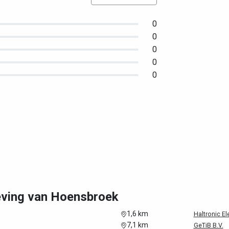
0
0
0
0
0
geving van Hoensbroek
1,6 km
Haltronic Ele
7,1 km
GeTiB B.V.