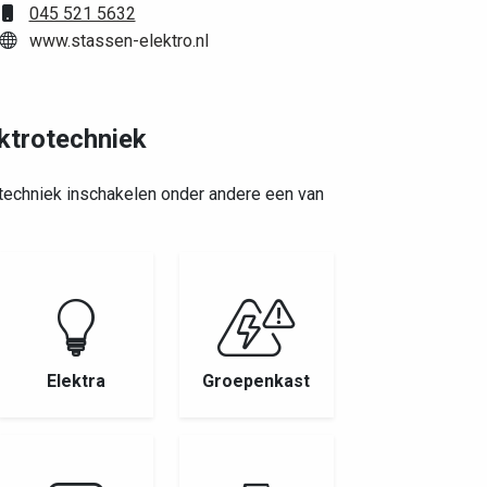
045 521 5632
www.stassen-elektro.nl
ektrotechniek
otechniek inschakelen onder andere een van
Elektra
Groepenkast