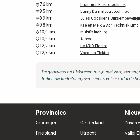
7,6 km
Drummen Elektrotechniek
8,5 km
Danny Dam Electrotechniek
8,9 km
Jules Goossens Bliksembeveiligin
9,8 km
Kaelen Melk & Agri Techniek Limb..
10,0 km
Multifix limburg
10,6 km
Allrevo
12,2 km
UVARIO Electro
12,3 km
Vaessen Elektro
De gegevens op Elektricien.nl zijn met zorg samenge
Indien uw bedrijfsgegevens incorrect zijn, of u de be
Provincies
Nieuw
Groningen
Gelderland
Drixes e
Friesland
Utrecht
Vallei-E