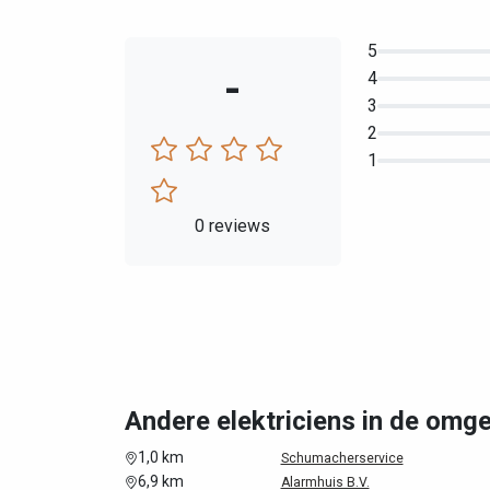
5
-
4
3
2
1
0 reviews
Andere elektriciens in de om
1,0 km
Schumacherservice
6,9 km
Alarmhuis B.V.