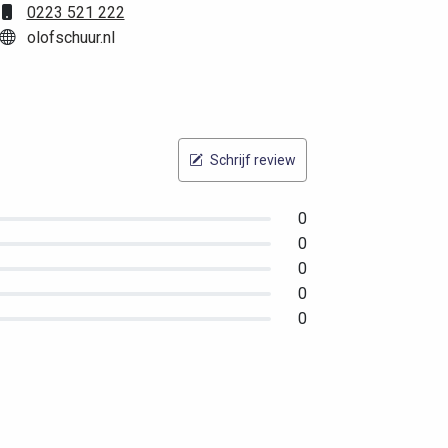
0223 521 222
olofschuur.nl
Schrijf review
0
0
0
0
0