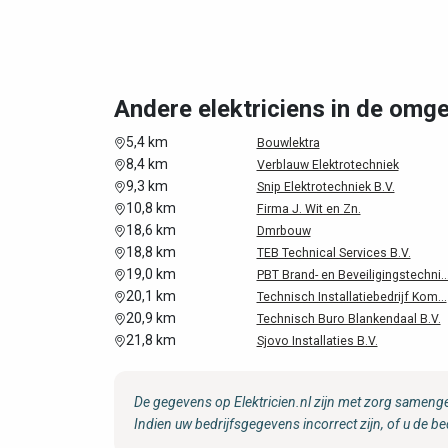
Andere elektriciens in de om
5,4 km
Bouwlektra
8,4 km
Verblauw Elektrotechniek
9,3 km
Snip Elektrotechniek B.V.
10,8 km
Firma J. Wit en Zn.
18,6 km
Dmrbouw
18,8 km
TEB Technical Services B.V.
19,0 km
PBT Brand- en Beveiligingstechni..
20,1 km
Technisch Installatiebedrijf Kom...
20,9 km
Technisch Buro Blankendaal B.V.
21,8 km
Sjovo Installaties B.V.
De gegevens op Elektricien.nl zijn met zorg samenge
Indien uw bedrijfsgegevens incorrect zijn, of u de be