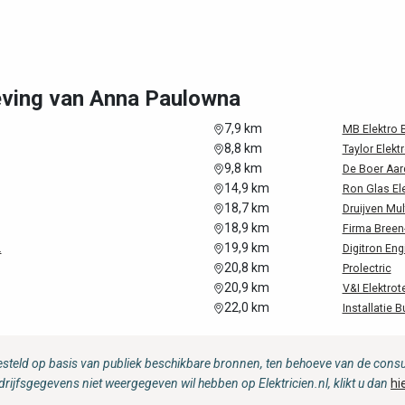
geving van Anna Paulowna
7,9 km
MB Elektro B
8,8 km
Taylor Elekt
9,8 km
De Boer Aard
14,9 km
Ron Glas Ele
18,7 km
Druijven Mu
18,9 km
Firma Breen
19,9 km
.
Digitron Eng
20,8 km
Prolectric
20,9 km
V&I Elektrot
22,0 km
Installatie 
steld op basis van publiek beschikbare bronnen, ten behoeve van de consum
drijfsgegevens niet weergegeven wil hebben op Elektricien.nl, klikt u dan
hi