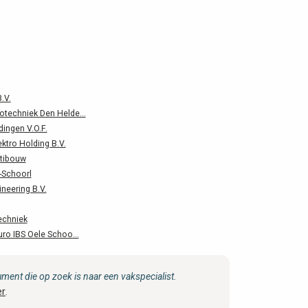
.V.
rotechniek Den Helde...
ingen V.O.F.
ktro Holding B.V.
ltibouw
-Schoorl
ineering B.V.
echniek
Buro IBS Oele Schoo...
ent die op zoek is naar een vakspecialist.
er
.