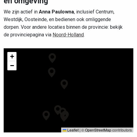
en omgeving
We zijn actief in
Anna Paulowna
, inclusief Centrum,
Westdijk, Oosteinde, en bedienen ook omliggende
dorpen. Voor andere locaties binnen de provincie: bekijk
de provinciepagina via
Noord-Holland
.
+
−
Leaflet
|
©
OpenStreetMap
contributors