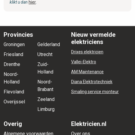
klikt u dan
hier
.
Provincies
Nieuw vermelde
elektriciens
Groningen
Gelderland
Drixes elektricien
Friesland
Utrecht
Vallei-Elektro
Drenthe
Zuid-
Holland
AM Maintenance
Noord-
Holland
Noord-
Diana Elektrotechniek
Brabant
Flevoland
Smaling service monteur
Zeeland
Overijssel
Limburg
Overig
Elektricien.nl
Algemene voorwaarden
Over ons