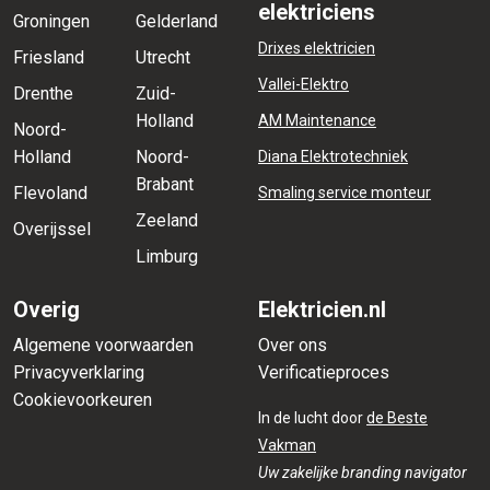
elektriciens
Groningen
Gelderland
Drixes elektricien
Friesland
Utrecht
Vallei-Elektro
Drenthe
Zuid-
Holland
AM Maintenance
Noord-
Holland
Noord-
Diana Elektrotechniek
Brabant
Flevoland
Smaling service monteur
Zeeland
Overijssel
Limburg
Overig
Elektricien.nl
Algemene voorwaarden
Over ons
Privacyverklaring
Verificatieproces
Cookievoorkeuren
In de lucht door
de Beste
Vakman
Uw zakelijke branding navigator