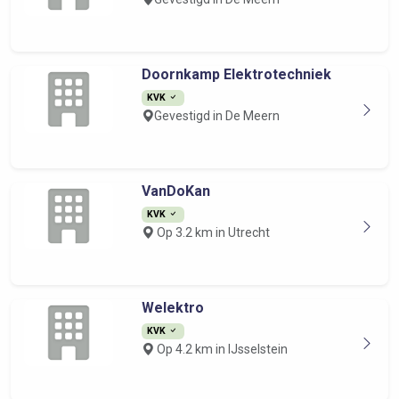
Doornkamp Elektrotechniek
KVK
Gevestigd in De Meern
VanDoKan
KVK
Op 3.2 km in Utrecht
Welektro
KVK
Op 4.2 km in IJsselstein