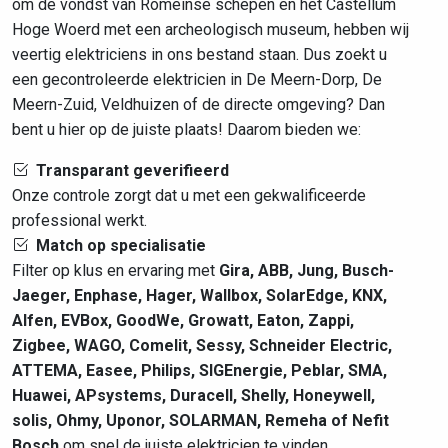
om de vondst van Romeinse schepen en het Castellum
Hoge Woerd met een archeologisch museum, hebben wij
veertig elektriciens in ons bestand staan. Dus zoekt u
een gecontroleerde elektricien in De Meern-Dorp, De
Meern-Zuid, Veldhuizen of de directe omgeving? Dan
bent u hier op de juiste plaats! Daarom bieden we:
Transparant geverifieerd
Onze controle zorgt dat u met een gekwalificeerde
professional werkt.
Match op specialisatie
Filter op klus en ervaring met
Gira, ABB, Jung, Busch-
Jaeger, Enphase, Hager, Wallbox, SolarEdge, KNX,
Alfen, EVBox, GoodWe, Growatt, Eaton, Zappi,
Zigbee, WAGO, Comelit, Sessy, Schneider Electric,
ATTEMA, Easee, Philips, SIGEnergie, Peblar, SMA,
Huawei, APsystems, Duracell, Shelly, Honeywell,
solis, Ohmy, Uponor, SOLARMAN, Remeha of Nefit
Bosch
om snel de juiste elektricien te vinden.