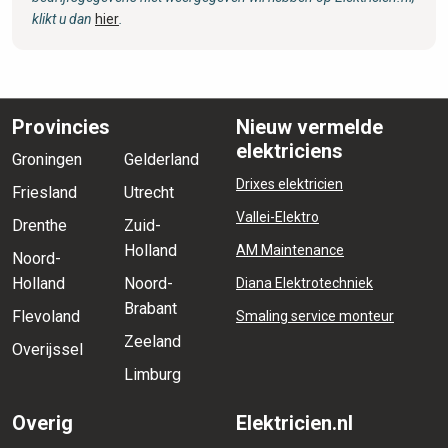
klikt u dan
hier
.
Provincies
Nieuw vermelde
elektriciens
Groningen
Gelderland
Drixes elektricien
Friesland
Utrecht
Vallei-Elektro
Drenthe
Zuid-
Holland
AM Maintenance
Noord-
Holland
Noord-
Diana Elektrotechniek
Brabant
Flevoland
Smaling service monteur
Zeeland
Overijssel
Limburg
Overig
Elektricien.nl