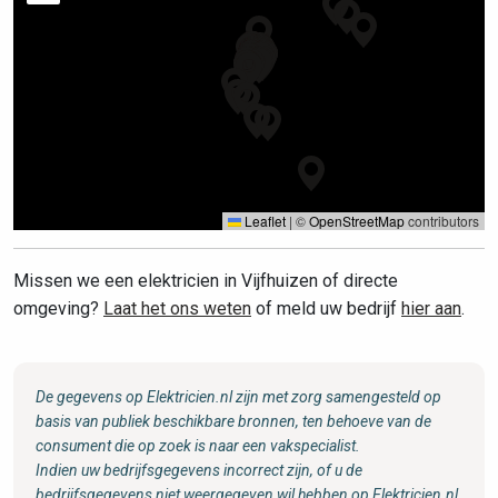
Leaflet
|
©
OpenStreetMap
contributors
Missen we een elektricien in Vijfhuizen of directe
omgeving?
Laat het ons weten
of meld uw bedrijf
hier aan
.
De gegevens op Elektricien.nl zijn met zorg samengesteld op
basis van publiek beschikbare bronnen, ten behoeve van de
consument die op zoek is naar een vakspecialist.
Indien uw bedrijfsgegevens incorrect zijn, of u de
bedrijfsgegevens niet weergegeven wil hebben op Elektricien.nl,