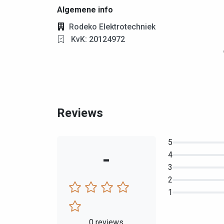
Algemene info
Rodeko Elektrotechniek
KvK: 20124972
Reviews
5
-
4
3
2
1
0 reviews