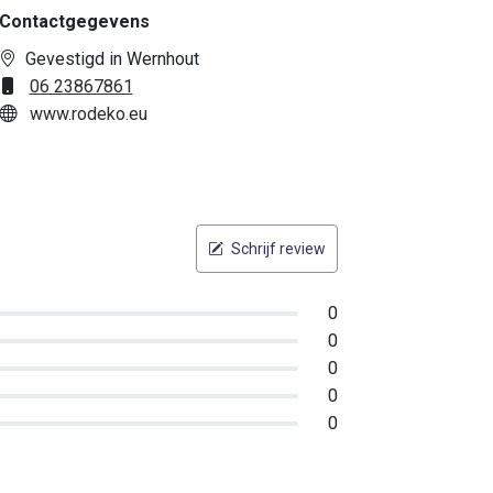
Contactgegevens
Gevestigd in Wernhout
06 23867861
www.rodeko.eu
Schrijf review
0
0
0
0
0