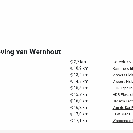
eving van Wernhout
2,7 km
Gotech B.V.
10,9 km
Rommers Elek
13,2 km
Vissers Elek
14,3 km
Vissers Elek
15,3 km
..
EHRI Pipelin
15,7 km
HDB Elektro
16,0 km
Seneca Tec
16,2 km
Van de Kar E
17,0 km
ETW Breda B
17,1 km
Wassenaar I