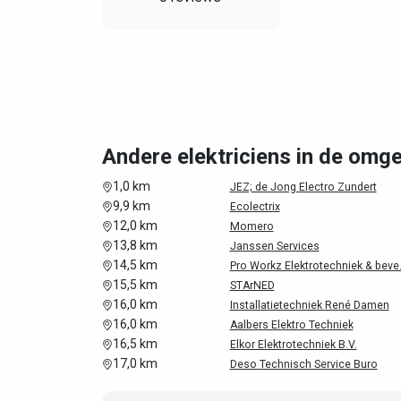
Andere elektriciens in de omg
1,0 km
JEZ; de Jong Electro Zundert
9,9 km
Ecolectrix
12,0 km
Momero
13,8 km
Janssen Services
14,5 km
Pro Workz Elektrotechniek & beve.
15,5 km
STArNED
16,0 km
Installatietechniek René Damen
16,0 km
Aalbers Elektro Techniek
16,5 km
Elkor Elektrotechniek B.V.
17,0 km
Deso Technisch Service Buro