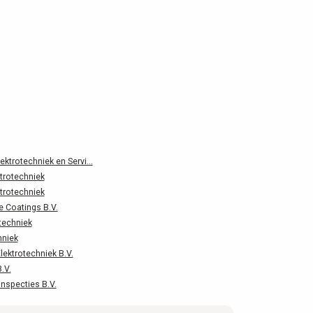
trotechniek en Servi...
trotechniek
trotechniek
e Coatings B.V.
techniek
hniek
lektrotechniek B.V.
.V.
nspecties B.V.