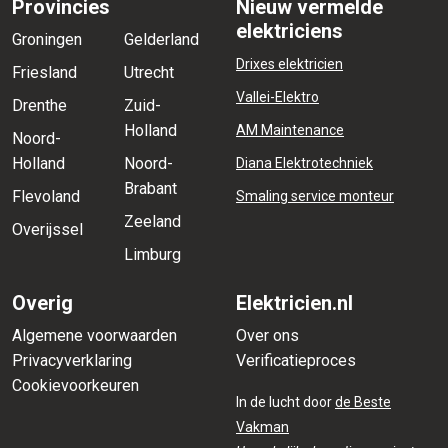
Provincies
Nieuw vermelde
elektriciens
Groningen
Gelderland
Drixes elektricien
Friesland
Utrecht
Vallei-Elektro
Drenthe
Zuid-
Holland
AM Maintenance
Noord-
Holland
Noord-
Diana Elektrotechniek
Brabant
Flevoland
Smaling service monteur
Zeeland
Overijssel
Limburg
Overig
Elektricien.nl
Algemene voorwaarden
Over ons
Privacyverklaring
Verificatieproces
Cookievoorkeuren
In de lucht door
de Beste
Vakman