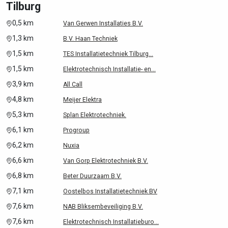
Tilburg
0,5 km
Van Gerwen Installaties B.V.
1,3 km
B.V. Haan Techniek
1,5 km
TES Installatietechniek Tilburg...
1,5 km
Elektrotechnisch Installatie- en...
3,9 km
All Call
4,8 km
Meijer Elektra
5,3 km
Splan Elektrotechniek.
6,1 km
Progroup
6,2 km
Nuxia
6,6 km
Van Gorp Elektrotechniek B.V.
6,8 km
Beter Duurzaam B.V.
7,1 km
Oostelbos Installatietechniek BV
7,6 km
NAB Bliksembeveiliging B.V.
7,6 km
Elektrotechnisch Installatieburo...