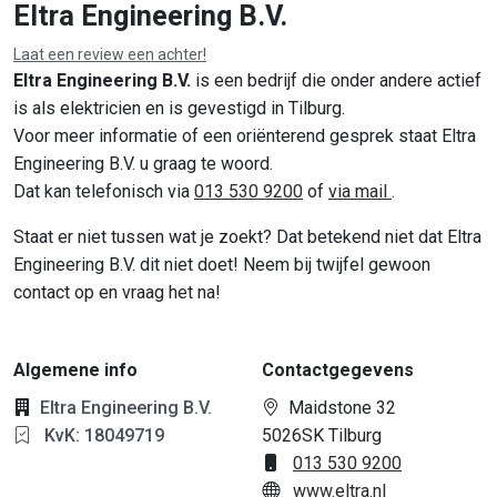
Eltra Engineering B.V.
Laat een review een achter!
Leaflet
|
©
OpenStreetMap
contributors
Eltra Engineering B.V.
is een bedrijf die onder andere actief
is als elektricien en is gevestigd in Tilburg.
Voor meer informatie of een oriënterend gesprek staat Eltra
Engineering B.V. u graag te woord.
Dat kan telefonisch via
013 530 9200
of
via mail
.
Staat er niet tussen wat je zoekt? Dat betekend niet dat Eltra
Engineering B.V. dit niet doet! Neem bij twijfel gewoon
contact op en vraag het na!
Algemene info
Contactgegevens
Eltra Engineering B.V.
Maidstone 32
KvK: 18049719
5026SK Tilburg
013 530 9200
www.eltra.nl