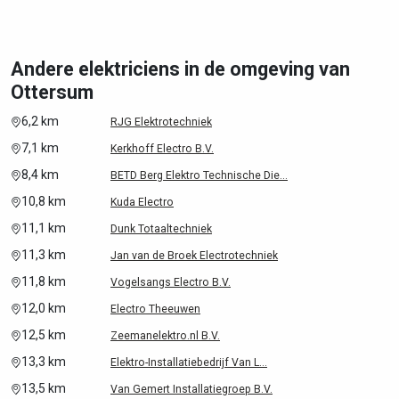
Andere elektriciens in de omgeving van
Ottersum
6,2 km
RJG Elektrotechniek
7,1 km
Kerkhoff Electro B.V.
8,4 km
BETD Berg Elektro Technische Die...
10,8 km
Kuda Electro
11,1 km
Dunk Totaaltechniek
11,3 km
Jan van de Broek Electrotechniek
11,8 km
Vogelsangs Electro B.V.
12,0 km
Electro Theeuwen
12,5 km
Zeemanelektro.nl B.V.
13,3 km
Elektro-Installatiebedrijf Van L...
13,5 km
Van Gemert Installatiegroep B.V.