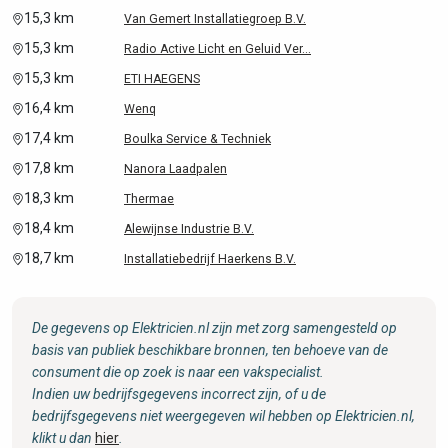
15,3 km
Van Gemert Installatiegroep B.V.
15,3 km
Radio Active Licht en Geluid Ver...
15,3 km
ETI HAEGENS
16,4 km
Wenq
17,4 km
Boulka Service & Techniek
17,8 km
Nanora Laadpalen
18,3 km
Thermae
18,4 km
Alewijnse Industrie B.V.
18,7 km
Installatiebedrijf Haerkens B.V.
De gegevens op Elektricien.nl zijn met zorg samengesteld op
basis van publiek beschikbare bronnen, ten behoeve van de
consument die op zoek is naar een vakspecialist.
Indien uw bedrijfsgegevens incorrect zijn, of u de
bedrijfsgegevens niet weergegeven wil hebben op Elektricien.nl,
klikt u dan
hier
.