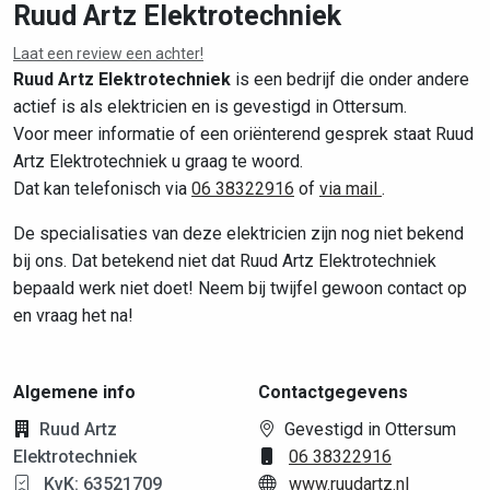
Ruud Artz Elektrotechniek
Laat een review een achter!
Leaflet
|
©
OpenStreetMap
contributors
Ruud Artz Elektrotechniek
is een bedrijf die onder andere
actief is als elektricien en is gevestigd in Ottersum.
Voor meer informatie of een oriënterend gesprek staat Ruud
Artz Elektrotechniek u graag te woord.
Dat kan telefonisch via
06 38322916
of
via mail
.
De specialisaties van deze elektricien zijn nog niet bekend
bij ons. Dat betekend niet dat Ruud Artz Elektrotechniek
bepaald werk niet doet! Neem bij twijfel gewoon contact op
en vraag het na!
Algemene info
Contactgegevens
Ruud Artz
Gevestigd in Ottersum
Elektrotechniek
06 38322916
KvK: 63521709
www.ruudartz.nl