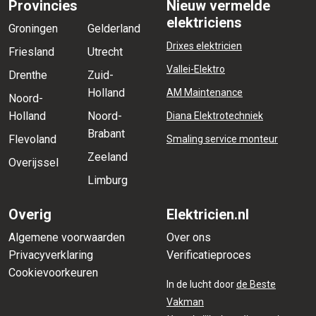
Provincies
Nieuw vermelde
elektriciens
Groningen
Gelderland
Drixes elektricien
Friesland
Utrecht
Vallei-Elektro
Drenthe
Zuid-
Holland
AM Maintenance
Noord-
Holland
Noord-
Diana Elektrotechniek
Brabant
Flevoland
Smaling service monteur
Zeeland
Overijssel
Limburg
Overig
Elektricien.nl
Algemene voorwaarden
Over ons
Privacyverklaring
Verificatieproces
Cookievoorkeuren
In de lucht door
de Beste
Vakman