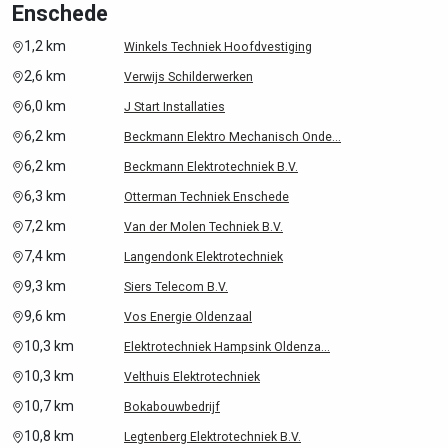
Enschede
1,2 km
Winkels Techniek Hoofdvestiging
2,6 km
Verwijs Schilderwerken
6,0 km
J Start Installaties
6,2 km
Beckmann Elektro Mechanisch Onde...
6,2 km
Beckmann Elektrotechniek B.V.
6,3 km
Otterman Techniek Enschede
7,2 km
Van der Molen Techniek B.V.
7,4 km
Langendonk Elektrotechniek
9,3 km
Siers Telecom B.V.
9,6 km
Vos Energie Oldenzaal
10,3 km
Elektrotechniek Hampsink Oldenza...
10,3 km
Velthuis Elektrotechniek
10,7 km
Bokabouwbedrijf
10,8 km
Legtenberg Elektrotechniek B.V.