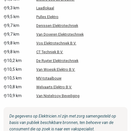
9,3 km
Laadlokaal
9,5 km
Pulles Elektro
9,7 km
Denissen Elektrotechniek
9,7 km
Van Doveren Elektrotechniek
9,8 km
Vos Elektrotechniek B.V.
9,8 km
CT Techniek B.V.
10,2 km
De Ruyter Elektrotechniek
10,5 km
Van Woesik Elektro B.V.
10,5 km
MV-totaalbouw
10,8 km
Welvaarts Elektro B.V.
10,9 km
Van Nistelrooy Beveiliging
De gegevens op Elektricien.nl zijn met zorg samengesteld op
basis van publiek beschikbare bronnen, ten behoeve van de
consument die op zoek is naar een vakspecialist.