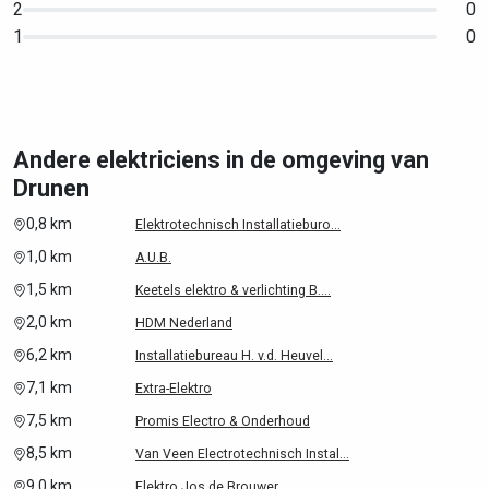
2
0
1
0
Andere elektriciens in de omgeving van
Drunen
0,8 km
Elektrotechnisch Installatieburo...
1,0 km
A.U.B.
1,5 km
Keetels elektro & verlichting B....
2,0 km
HDM Nederland
6,2 km
Installatiebureau H. v.d. Heuvel...
7,1 km
Extra-Elektro
7,5 km
Promis Electro & Onderhoud
8,5 km
Van Veen Electrotechnisch Instal...
9,0 km
Elektro Jos de Brouwer