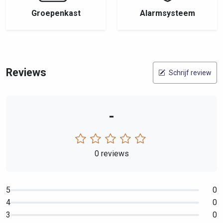
Groepenkast
Alarmsysteem
Reviews
Schrijf review
-
0 reviews
5
0
4
0
3
0