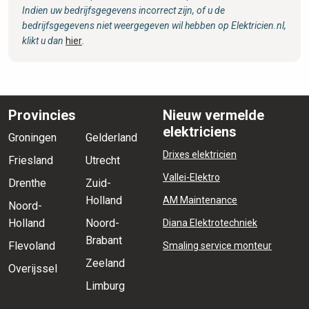
Indien uw bedrijfsgegevens incorrect zijn, of u de
bedrijfsgegevens niet weergegeven wil hebben op Elektricien.nl,
klikt u dan
hier
.
Provincies
Nieuw vermelde
elektriciens
Groningen
Gelderland
Drixes elektricien
Friesland
Utrecht
Vallei-Elektro
Drenthe
Zuid-
Holland
AM Maintenance
Noord-
Holland
Noord-
Diana Elektrotechniek
Brabant
Flevoland
Smaling service monteur
Zeeland
Overijssel
Limburg