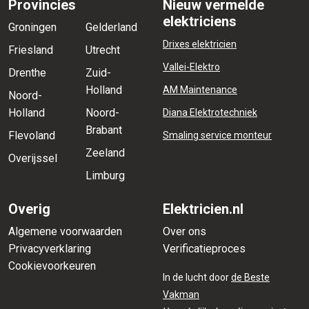
Provincies
Nieuw vermelde
elektriciens
Groningen
Gelderland
Drixes elektricien
Friesland
Utrecht
Vallei-Elektro
Drenthe
Zuid-
Holland
AM Maintenance
Noord-
Holland
Noord-
Diana Elektrotechniek
Brabant
Flevoland
Smaling service monteur
Zeeland
Overijssel
Limburg
Overig
Elektricien.nl
Algemene voorwaarden
Over ons
Privacyverklaring
Verificatieproces
Cookievoorkeuren
In de lucht door
de Beste
Vakman