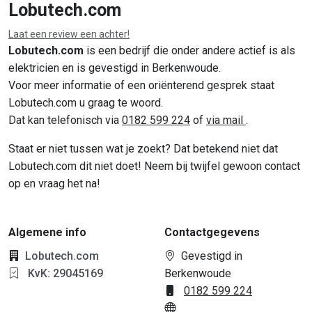
Lobutech.com
Laat een review een achter!
Leaflet
|
©
OpenStreetMap
contributors
Lobutech.com
is een bedrijf die onder andere actief is als
elektricien en is gevestigd in Berkenwoude.
Voor meer informatie of een oriënterend gesprek staat
Lobutech.com u graag te woord.
Dat kan telefonisch via
0182 599 224
of
via mail
.
Staat er niet tussen wat je zoekt? Dat betekend niet dat
Lobutech.com dit niet doet! Neem bij twijfel gewoon contact
op en vraag het na!
Algemene info
Contactgegevens
Lobutech.com
Gevestigd in
KvK: 29045169
Berkenwoude
0182 599 224