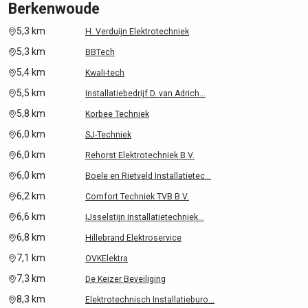
Berkenwoude
5,3 km
H. Verduijn Elektrotechniek
5,3 km
BBTech
5,4 km
Kwali-tech
5,5 km
Installatiebedrijf D. van Adrich...
5,8 km
Korbee Techniek
6,0 km
SJ-Techniek
6,0 km
Rehorst Elektrotechniek B.V.
6,0 km
Boele en Rietveld Installatietec...
6,2 km
Comfort Techniek TVB B.V.
6,6 km
IJsselstijn Installatietechniek...
6,8 km
Hillebrand Elektroservice
7,1 km
OVKElektra
7,3 km
De Keizer Beveiliging
8,3 km
Elektrotechnisch Installatieburo...