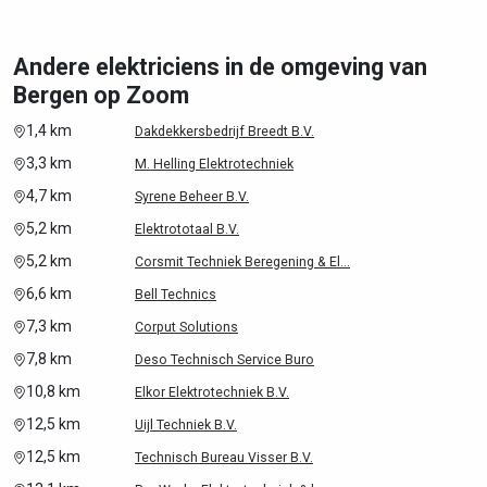
Andere elektriciens in de omgeving van
Bergen op Zoom
1,4 km
Dakdekkersbedrijf Breedt B.V.
3,3 km
M. Helling Elektrotechniek
4,7 km
Syrene Beheer B.V.
5,2 km
Elektrototaal B.V.
5,2 km
Corsmit Techniek Beregening & El...
6,6 km
Bell Technics
7,3 km
Corput Solutions
7,8 km
Deso Technisch Service Buro
10,8 km
Elkor Elektrotechniek B.V.
12,5 km
Uijl Techniek B.V.
12,5 km
Technisch Bureau Visser B.V.