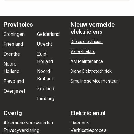
Provincies
Nieuw vermelde
elektriciens
Groningen
Gelderland
Drixes elektricien
Friesland
Utrecht
Vallei-Elektro
Drenthe
Zuid-
Holland
AM Maintenance
Noord-
Holland
Noord-
Diana Elektrotechniek
Brabant
Flevoland
Smaling service monteur
Zeeland
Overijssel
Limburg
Overig
Elektricien.nl
Algemene voorwaarden
Over ons
Privacyverklaring
Verificatieproces