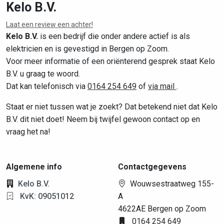
Kelo B.V.
Laat een review een achter!
Leaflet
|
©
OpenStreetMap
contributors
Kelo B.V.
is een bedrijf die onder andere actief is als
elektricien en is gevestigd in Bergen op Zoom.
Voor meer informatie of een oriënterend gesprek staat Kelo
B.V. u graag te woord.
Dat kan telefonisch via
0164 254 649
of
via mail
.
Staat er niet tussen wat je zoekt? Dat betekend niet dat Kelo
B.V. dit niet doet! Neem bij twijfel gewoon contact op en
vraag het na!
Algemene info
Contactgegevens
Kelo B.V.
Wouwsestraatweg 155-
KvK: 09051012
A
4622AE Bergen op Zoom
0164 254 649