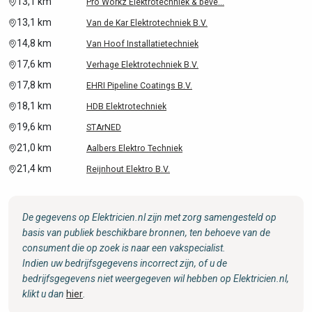
13,1 km
Pro Workz Elektrotechniek & beve...
13,1 km
Van de Kar Elektrotechniek B.V.
14,8 km
Van Hoof Installatietechniek
17,6 km
Verhage Elektrotechniek B.V.
17,8 km
EHRI Pipeline Coatings B.V.
18,1 km
HDB Elektrotechniek
19,6 km
STArNED
21,0 km
Aalbers Elektro Techniek
21,4 km
Reijnhout Elektro B.V.
De gegevens op Elektricien.nl zijn met zorg samengesteld op
basis van publiek beschikbare bronnen, ten behoeve van de
consument die op zoek is naar een vakspecialist.
Indien uw bedrijfsgegevens incorrect zijn, of u de
bedrijfsgegevens niet weergegeven wil hebben op Elektricien.nl,
klikt u dan
hier
.