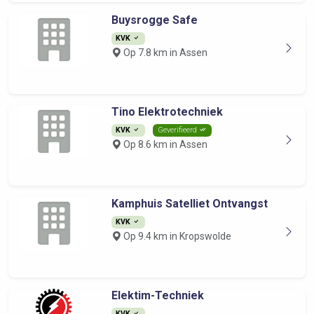
Buysrogge Safe
KVK
Op 7.8 km in Assen
Tino Elektrotechniek
KVK
Geverifieerd
Op 8.6 km in Assen
Kamphuis Satelliet Ontvangst
KVK
Op 9.4 km in Kropswolde
Elektim-Techniek
KVK