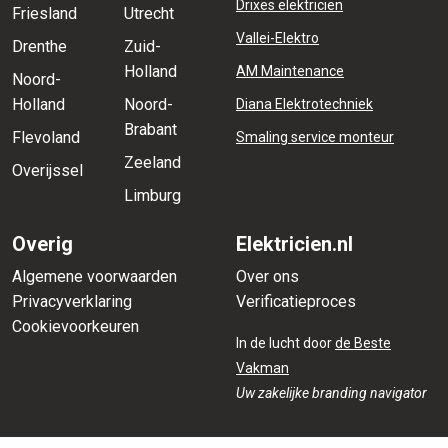
Drixes elektricien
Friesland
Utrecht
Vallei-Elektro
Drenthe
Zuid-
Holland
AM Maintenance
Noord-
Holland
Noord-
Diana Elektrotechniek
Brabant
Flevoland
Smaling service monteur
Zeeland
Overijssel
Limburg
Overig
Elektricien.nl
Algemene voorwaarden
Over ons
Privacyverklaring
Verificatieproces
Cookievoorkeuren
In de lucht door
de Beste
Vakman
Uw zakelijke branding navigator