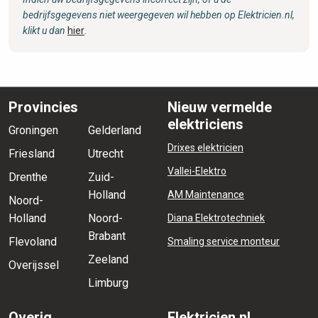
bedrijfsgegevens niet weergegeven wil hebben op Elektricien.nl,
klikt u dan
hier
.
Provincies
Nieuw vermelde
elektriciens
Groningen
Gelderland
Drixes elektricien
Friesland
Utrecht
Vallei-Elektro
Drenthe
Zuid-
Holland
AM Maintenance
Noord-
Holland
Noord-
Diana Elektrotechniek
Brabant
Flevoland
Smaling service monteur
Zeeland
Overijssel
Limburg
Overig
Elektricien.nl