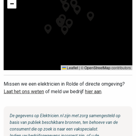
−
Leaflet
|
©
OpenStreetMap
contributors
Missen we een elektricien in Rolde of directe omgeving?
Laat het ons weten
of meld uw bedrijf
hier aan
.
De gegevens op Elektricien.nl zijn met zorg samengesteld op
basis van publiek beschikbare bronnen, ten behoeve van de
consument die op zoek is naar een vakspecialist.
Indien uw bedrijfsgegevens incorrect zijn, of u de