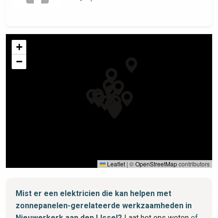
+
−
Leaflet
|
©
OpenStreetMap
contributors
Mist er een elektricien die kan helpen met
zonnepanelen-gerelateerde werkzaamheden in
Nieuwerkerk aan den IJssel?
Laat het ons weten
of