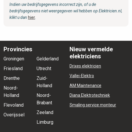
Indien uw bedrijfsgegevens incorrect zijn, of u de
bedrijfsgegevens niet weergegeven wil hebben op Elektricien.nl,
klikt u dan
hier
.
Provincies
Nieuw vermelde
elektriciens
Groningen
Gelderland
Drixes elektricien
Friesland
Utrecht
Vallei-Elektro
Drenthe
Zuid-
Holland
AM Maintenance
Noord-
Holland
Noord-
Diana Elektrotechniek
Brabant
Flevoland
Smaling service monteur
Zeeland
Overijssel
Limburg