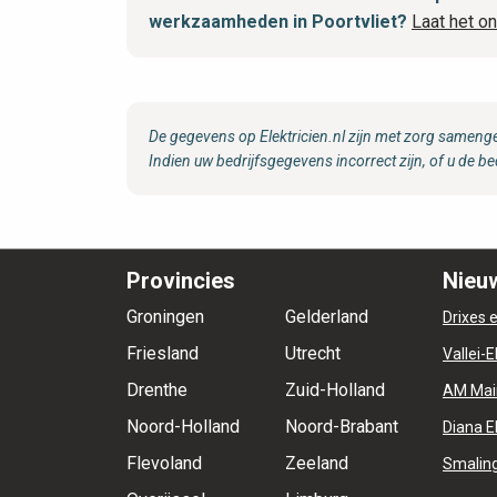
werkzaamheden in Poortvliet?
Laat het o
De gegevens op Elektricien.nl zijn met zorg samenge
Indien uw bedrijfsgegevens incorrect zijn, of u de be
Provincies
Nieuw
Groningen
Gelderland
Drixes e
Friesland
Utrecht
Vallei-E
Drenthe
Zuid-Holland
AM Mai
Noord-Holland
Noord-Brabant
Diana E
Flevoland
Zeeland
Smaling