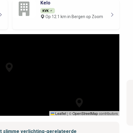
Kelo
KVK
Op 12.1 km in Bergen op Zoom
Leaflet
|
©
OpenStreetMap
contributors
et slimme verlichting-gerelateerde