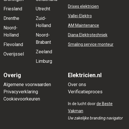
Drixes elektricien
Friesland
Utrecht
Vallei-Elektro
Drenthe
Zuid-
Holland
AM Maintenance
Noord-
Holland
Noord-
Diana Elektrotechniek
Brabant
Flevoland
Smaling service monteur
Zeeland
Overijssel
Limburg
Overig
Elektricien.nl
Algemene voorwaarden
Over ons
Privacyverklaring
Verificatieproces
Cookievoorkeuren
In de lucht door
de Beste
Vakman
Uw zakelijke branding navigator