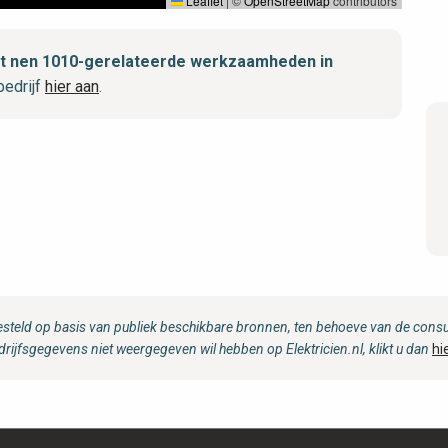
Leaflet
|
©
OpenStreetMap
contributors
met nen 1010-gerelateerde werkzaamheden in
edrijf
hier aan
.
steld op basis van publiek beschikbare bronnen, ten behoeve van de consum
drijfsgegevens niet weergegeven wil hebben op Elektricien.nl, klikt u dan
hi