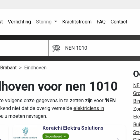
st
Verlichting
Storing
Krachtstroom
FAQ
Contact
NEN 1010
Brabant
Eindhoven
O
ndhoven voor nen 1010
NE
Gr
ze volgens onze gegevens in te zetten zijn voor
'NEN
Bin
kend niet dat de overig vermelde
elektriciens in
Zo
zou u moeten navragen.
Ele
Bui
Koraichi Elektra Solutions
St
Geverifieerd