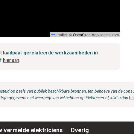
Leaflet
|
©
OpenStreetMap
contributors
met laadpaal-gerelateerde werkzaamheden in
jf
hier aan
.
steld op basis van publiek beschikbare bronnen, ten behoeve van de consum
drijfsgegevens niet weergegeven wil hebben op Elektricien.nl, klikt u dan
hi
 vermelde elektriciens
Overig