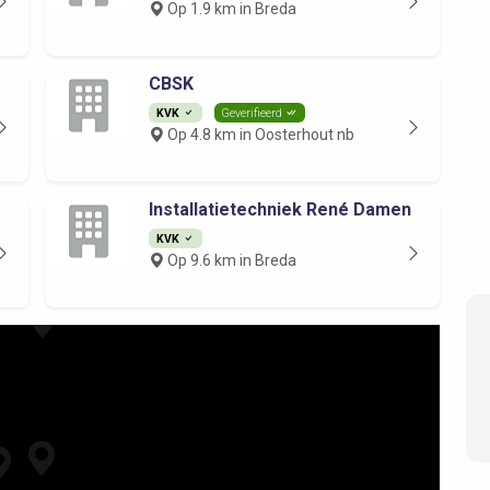
Op 1.9 km in Breda
CBSK
KVK
Geverifieerd
Op 4.8 km in Oosterhout nb
Installatietechniek René Damen
KVK
Op 9.6 km in Breda