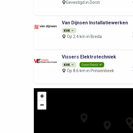
Gevestigd in Dorst
Van Dijnsen Installatiewerken
KVK
Op 2.4 km in Breda
Vissers Elektrotechniek
KVK
Geverifieerd
Op 8.6 km in Prinsenbeek
+
−