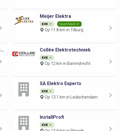
Meijer Elektra
KVK
Geverifieerd
Op 11.8 km in Tilburg
..
Collée Elektrotechniek
KVK
Op 12 km in Barendrecht
SA Elektro Experts
KVK
Op 13.1 km in Leidschendam
InstallProfi
KVK
Op 13.9 km in Rijswijk