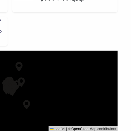
k
Leaflet
|
©
OpenStreetMap
contributors