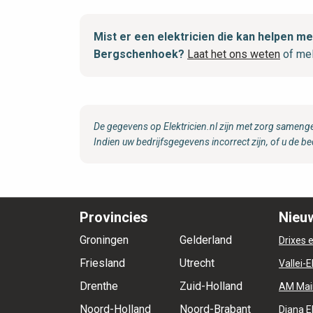
Mist er een elektricien die kan helpen
Bergschenhoek?
Laat het ons weten
of mel
De gegevens op Elektricien.nl zijn met zorg samenge
Indien uw bedrijfsgegevens incorrect zijn, of u de be
Provincies
Nieuw
Groningen
Gelderland
Drixes e
Friesland
Utrecht
Vallei-E
Drenthe
Zuid-Holland
AM Mai
Noord-Holland
Noord-Brabant
Diana E