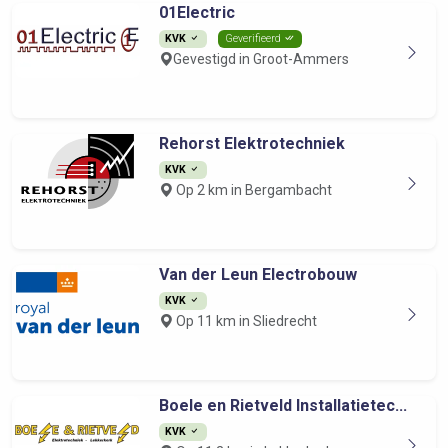
01Electric
KVK
Geverifieerd
Gevestigd in Groot-Ammers
Rehorst Elektrotechniek
KVK
Op 2 km in Bergambacht
Van der Leun Electrobouw
KVK
Op 11 km in Sliedrecht
Boele en Rietveld Installatietec...
KVK