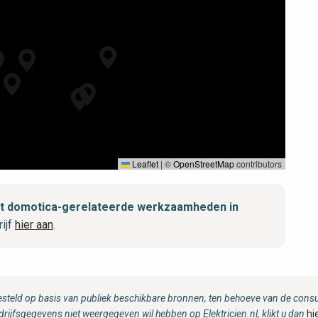
Leaflet
|
©
OpenStreetMap
contributors
met domotica-gerelateerde werkzaamheden in
ijf
hier aan
.
steld op basis van publiek beschikbare bronnen, ten behoeve van de consum
drijfsgegevens niet weergegeven wil hebben op Elektricien.nl, klikt u dan
hi