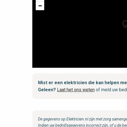
−
Mist er een elektricien die kan helpen 
Geleen?
Laat het ons weten
of meld uw bedr
De gegevens op Elektricien.nl zijn met zorg samenge
Indien uw bedrijfsgegevens incorrect zijn, of u de be