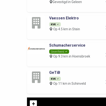
Gevestigd in Geleen
Vaessen Elektro
KVK
Op 4.5 km in Stein
Schumacherservice
Geverifieerd
Op 9.3 km in Hoensbroek
GeTiB
KVK
Op 11 km in Schinveld
+