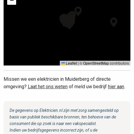
−
Leaflet
|
©
OpenStreetMap
contributors
Missen we een elektricien in Muiderberg of directe
omgeving?
Laat het ons weten
of meld uw bedrijf
hier aan
.
De gegevens op Elektricien.nl zijn met zorg samengesteld op
basis van publiek beschikbare bronnen, ten behoeve van de
consument die op zoek is naar een vakspecialist.
Indien uw bedrijfsgegevens incorrect zijn, of u de