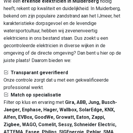
Wie een
erkende elektricien in Muiderberg
nodig
heeft, rekent op kwaliteit en duidelijkheid. In Muiderberg,
bekend om zijn populaire zandstrand aan het IJmeer, het
karakteristieke dorpsgevoel en de levendige
watersportcultuur, hebben wij zevenenveertig
elektriciens in ons bestand staan. Dus zoekt u een
gecontroleerde elektricien in diverse wijken in de
omgeving of de directe omgeving? Dan bent u hier op de
juiste plaats! Daarom bieden we:
Transparant geverifieerd
Onze controle zorgt dat u met een gekwalificeerde
professional werkt.
Match op specialisatie
Filter op klus en ervaring met
Gira, ABB, Jung, Busch-
Jaeger, Enphase, Hager, Wallbox, SolarEdge, KNX,
Alfen, EVBox, GoodWe, Growatt, Eaton, Zappi,
Zigbee, WAGO, Comelit, Sessy, Schneider Electric,
ATTEMA, Easee, Philips, SIGEnergie, Peblar, SMA,