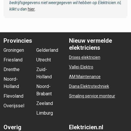
bedrijfsgegevens niet weergegeven wil hebben op Elektricien.nl,
klikt u dan
hier
.
Provincies
Nieuw vermelde
elektriciens
Groningen
Gelderland
Drixes elektricien
Friesland
Utrecht
Vallei-Elektro
Drenthe
Zuid-
Holland
AM Maintenance
Noord-
Holland
Noord-
Diana Elektrotechniek
Brabant
Flevoland
Smaling service monteur
Zeeland
Overijssel
Limburg
Overig
Elektricien.nl