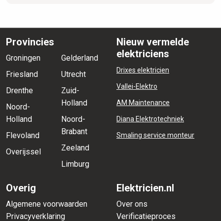
Provincies
Nieuw vermelde
elektriciens
Groningen
Gelderland
Drixes elektricien
Friesland
Utrecht
Vallei-Elektro
Drenthe
Zuid-
Holland
AM Maintenance
Noord-
Holland
Noord-
Diana Elektrotechniek
Brabant
Flevoland
Smaling service monteur
Zeeland
Overijssel
Limburg
Overig
Elektricien.nl
Algemene voorwaarden
Over ons
Privacyverklaring
Verificatieproces