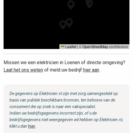
Leaflet
|
©
OpenStreetMap
contributors
Missen we een elektricien in Loenen of directe omgeving?
Laat het ons weten
of meld uw bedrijf
hier aan
.
De gegevens op Elektricien.nl zijn met zorg samengesteld op
basis van publiek beschikbare bronnen, ten behoeve van de
consument die op zoek is naar een vakspecialist.
Indien uw bedrijfsgegevens incorrect zijn, of u de
bedrijfsgegevens niet weergegeven wil hebben op Elektricien.nl,
klikt u dan
hier
.