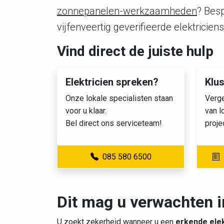
zonnepanelen-werkzaamheden
? Besp
vijfenveertig geverifieerde elektricie
Vind direct de juiste hulp
Elektricien spreken?
Klu
Onze lokale specialisten staan
Verge
voor u klaar.
van l
Bel direct ons serviceteam!
proje
085 580 6500
Dit mag u verwachten i
U zoekt zekerheid wanneer u een
erkende elek