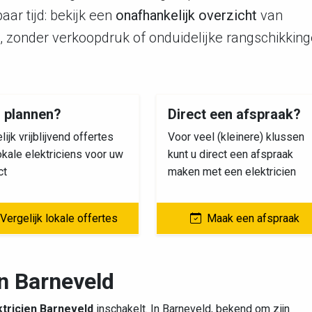
aar tijd: bekijk een
onafhankelijk overzicht
van
ns, zonder verkoopdruk of onduidelijke rangschikking
s plannen?
Direct een afspraak?
lijk vrijblijvend offertes
Voor veel (kleinere) klussen
okale elektriciens voor uw
kunt u direct een afspraak
ct
maken met een elektricien
Vergelijk lokale offertes
Maak een afspraak
n Barneveld
tricien Barneveld
inschakelt. In Barneveld, bekend om zijn