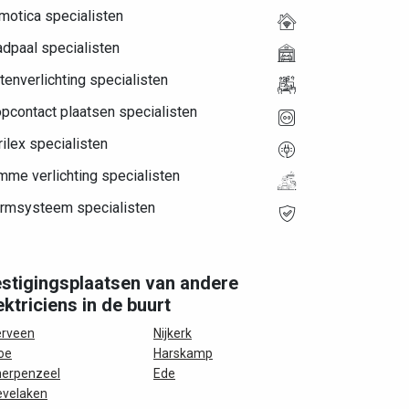
motica specialisten
dpaal specialisten
tenverlichting specialisten
pcontact plaatsen specialisten
ilex specialisten
mme verlichting specialisten
armsysteem specialisten
stigingsplaatsen van andere
ektriciens in de buurt
erveen
Nijkerk
oe
Harskamp
erpenzeel
Ede
evelaken