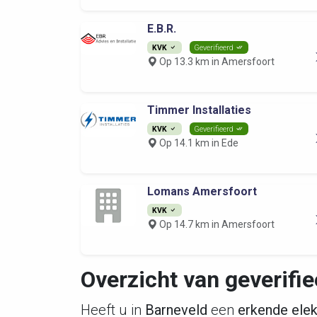
E.B.R.
KVK
Geverifieerd
Op 13.3 km in Amersfoort
Timmer Installaties
KVK
Geverifieerd
Op 14.1 km in Ede
Lomans Amersfoort
KVK
Op 14.7 km in Amersfoort
Overzicht van geverifie
Heeft u in
Barneveld
een
erkende elek