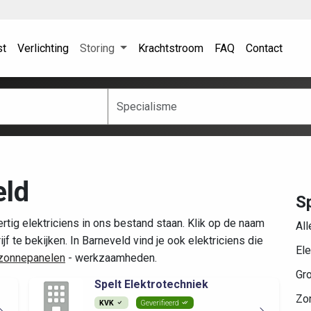
st
Verlichting
Storing
Krachtstroom
FAQ
Contact
eld
Sp
rtig elektriciens in ons bestand staan. Klik op de naam
All
f te bekijken. In Barneveld vind je ook elektriciens die
Ele
zonnepanelen
- werkzaamheden.
Gr
Spelt Elektrotechniek
Zo
KVK
Geverifieerd