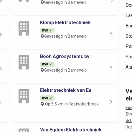
Gevestigd in Barneveld
Do
Laa
Klomp Elektrotechniek
Bui
KVK
Sto
Gevestigd in Barneveld
Per
Boon Agrosystems bv
Sli
KVK
Al
Gevestigd in Barneveld
Elektrotechniek van Ee
Ve
el
KVK
Op 5.5 km in Kootwijkerbroek
Ed
Str
Sch
Ho
Van Egdom Elektrotechniek