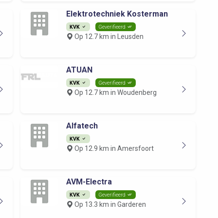
Elektrotechniek Kosterman
KVK
Geverifieerd
Op 12.7 km in Leusden
ATUAN
KVK
Geverifieerd
Op 12.7 km in Woudenberg
Alfatech
KVK
Op 12.9 km in Amersfoort
AVM-Electra
KVK
Geverifieerd
Op 13.3 km in Garderen