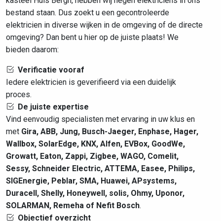
kasteel Huis Bergh, hebben wij negen elektriciens in ons
bestand staan. Dus zoekt u een gecontroleerde
elektricien in diverse wijken in de omgeving of de directe
omgeving? Dan bent u hier op de juiste plaats! We
bieden daarom:
Verificatie vooraf
Iedere elektricien is geverifieerd via een duidelijk
proces.
De juiste expertise
Vind eenvoudig specialisten met ervaring in uw klus en
met
Gira, ABB, Jung, Busch-Jaeger, Enphase, Hager,
Wallbox, SolarEdge, KNX, Alfen, EVBox, GoodWe,
Growatt, Eaton, Zappi, Zigbee, WAGO, Comelit,
Sessy, Schneider Electric, ATTEMA, Easee, Philips,
SIGEnergie, Peblar, SMA, Huawei, APsystems,
Duracell, Shelly, Honeywell, solis, Ohmy, Uponor,
SOLARMAN, Remeha of Nefit Bosch
.
Objectief overzicht