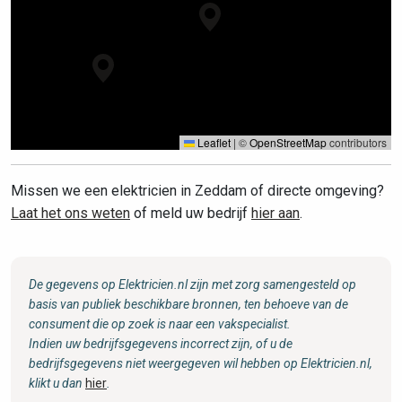
Leaflet
|
©
OpenStreetMap
contributors
Missen we een elektricien in Zeddam of directe omgeving?
Laat het ons weten
of meld uw bedrijf
hier aan
.
De gegevens op Elektricien.nl zijn met zorg samengesteld op
basis van publiek beschikbare bronnen, ten behoeve van de
consument die op zoek is naar een vakspecialist.
Indien uw bedrijfsgegevens incorrect zijn, of u de
bedrijfsgegevens niet weergegeven wil hebben op Elektricien.nl,
klikt u dan
hier
.