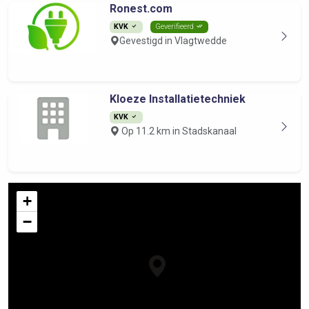
Ronest.com
KVK
Geverifieerd
Gevestigd in Vlagtwedde
Kloeze Installatietechniek
KVK
Op 11.2 km in Stadskanaal
+
−