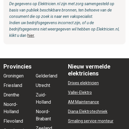
De gegevens op Elektricien.nl zijn met zorg samengesteld op
basis van publiek beschikbare bronnen, ten behoeve van de
consument die op zoek is naar een vakspecialist.
Indien uw bedrijfsgegevens incorrect zijn, of u de
bedrijfsgegevens niet weergegeven wil hebben op Elektricien.nl,
klikt u dan
hier
.
Provincies
Nieuw vermelde
elektriciens
Groningen
Gelderland
Drixes elektricien
Friesland
Utrecht
Vallei-Elektro
Drenthe
Zuid-
Holland
AM Maintenance
Noord-
Holland
Noord-
Diana Elektrotechniek
Brabant
Flevoland
Smaling service monteur
Zeeland