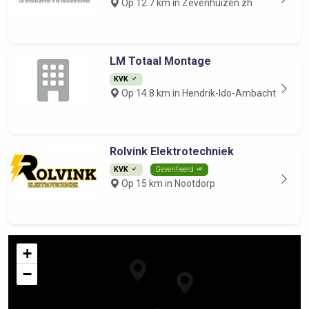
Op 12.7 km in Zevenhuizen zh
LM Totaal Montage
KVK
Op 14.8 km in Hendrik-Ido-Ambacht
Rolvink Elektrotechniek
KVK
Geverifieerd
Op 15 km in Nootdorp
+
−