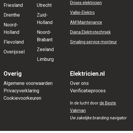
Drixes elektricien
Friesland
Utrecht
Vallei-Elektro
Drenthe
Zuid-
Holland
AM Maintenance
Noord-
Holland
Noord-
Diana Elektrotechniek
Brabant
Flevoland
Smaling service monteur
Zeeland
Overijssel
Limburg
Overig
Elektricien.nl
Algemene voorwaarden
Over ons
Privacyverklaring
Verificatieproces
Cookievoorkeuren
In de lucht door
de Beste
Vakman
Uw zakelijke branding navigator