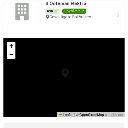
S.Ooteman Elektro
KVK
Geverifieerd
Gevestigd in Enkhuizen
+
−
Leaflet
|
©
OpenStreetMap
contributors