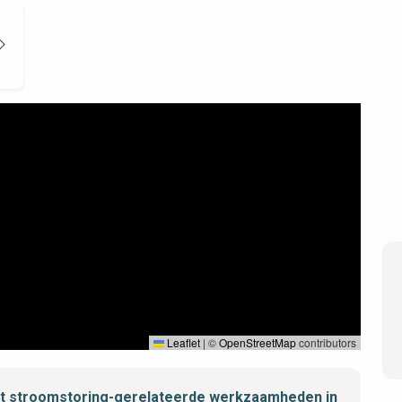
Leaflet
|
©
OpenStreetMap
contributors
met stroomstoring-gerelateerde werkzaamheden in