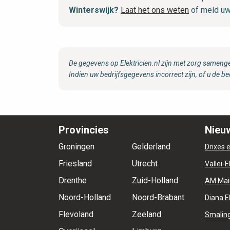
Winterswijk?
Laat het ons weten
of meld uw
De gegevens op Elektricien.nl zijn met zorg samenge
Indien uw bedrijfsgegevens incorrect zijn, of u de be
Provincies
Nieuw
Groningen
Gelderland
Drixes e
Friesland
Utrecht
Vallei-E
Drenthe
Zuid-Holland
AM Mai
Noord-Holland
Noord-Brabant
Diana E
Flevoland
Zeeland
Smaling