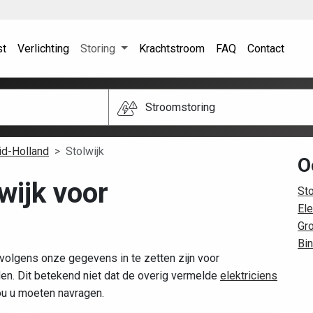
st
Verlichting
Storing
Krachtstroom
FAQ
Contact
Stroomstoring
id-Holland
Stolwijk
O
lwijk voor
Sto
Ele
Gro
Bin
 volgens onze gegevens in te zetten zijn voor
n. Dit betekend niet dat de overig vermelde
elektriciens
zou u moeten navragen.