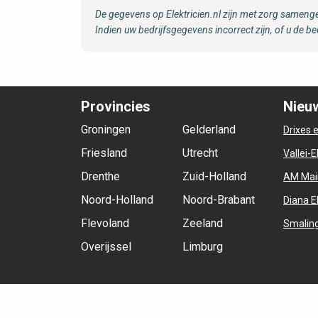
De gegevens op Elektricien.nl zijn met zorg samenge
Indien uw bedrijfsgegevens incorrect zijn, of u de be
Provincies
Nieuw
Groningen
Gelderland
Drixes e
Friesland
Utrecht
Vallei-E
Drenthe
Zuid-Holland
AM Mai
Noord-Holland
Noord-Brabant
Diana E
Flevoland
Zeeland
Smaling
Overijssel
Limburg