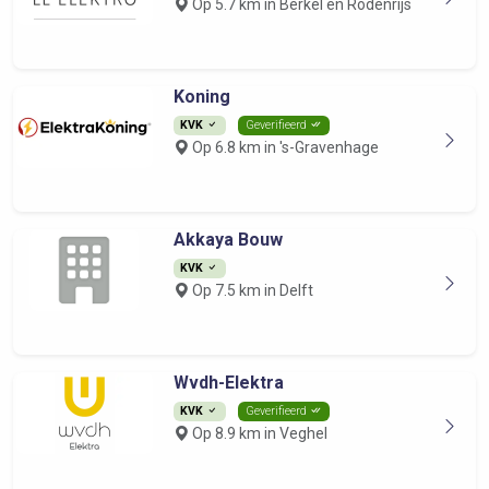
Op 5.7 km in Berkel en Rodenrijs
Koning
KVK
Geverifieerd
Op 6.8 km in 's-Gravenhage
Akkaya Bouw
KVK
Op 7.5 km in Delft
Wvdh-Elektra
KVK
Geverifieerd
Op 8.9 km in Veghel