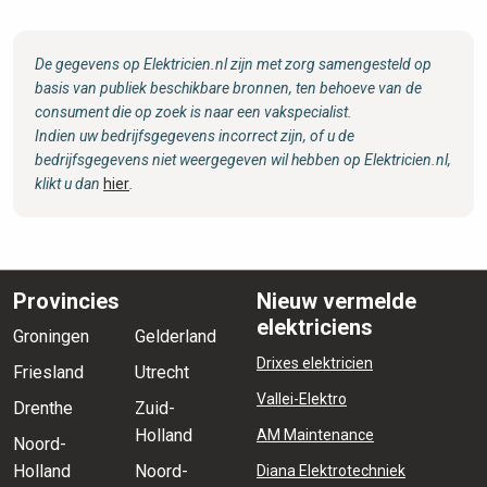
De gegevens op Elektricien.nl zijn met zorg samengesteld op
basis van publiek beschikbare bronnen, ten behoeve van de
consument die op zoek is naar een vakspecialist.
Indien uw bedrijfsgegevens incorrect zijn, of u de
bedrijfsgegevens niet weergegeven wil hebben op Elektricien.nl,
klikt u dan
hier
.
Provincies
Nieuw vermelde
elektriciens
Groningen
Gelderland
Drixes elektricien
Friesland
Utrecht
Vallei-Elektro
Drenthe
Zuid-
Holland
AM Maintenance
Noord-
Holland
Noord-
Diana Elektrotechniek