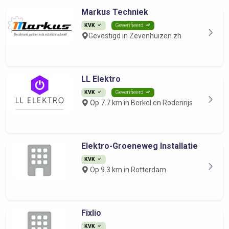
Markus Techniek
KVK
Geverifieerd
Gevestigd in Zevenhuizen zh
LL Elektro
KVK
Geverifieerd
Op 7.7 km in Berkel en Rodenrijs
Elektro-Groeneweg Installatie
KVK
Op 9.3 km in Rotterdam
Fixlio
KVK