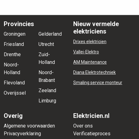
Provincies
Nieuw vermelde
elektriciens
Groningen
Gelderland
Drixes elektricien
Friesland
Utrecht
Vallei-Elektro
Drenthe
Zuid-
Holland
AM Maintenance
Noord-
Holland
Noord-
Diana Elektrotechniek
Brabant
Flevoland
Smaling service monteur
Zeeland
Overijssel
Limburg
Overig
Elektricien.nl
Algemene voorwaarden
Over ons
Privacyverklaring
Verificatieproces