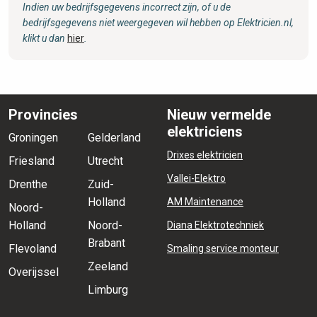
Indien uw bedrijfsgegevens incorrect zijn, of u de
bedrijfsgegevens niet weergegeven wil hebben op Elektricien.nl,
klikt u dan
hier
.
Provincies
Nieuw vermelde
elektriciens
Groningen
Gelderland
Drixes elektricien
Friesland
Utrecht
Vallei-Elektro
Drenthe
Zuid-
Holland
AM Maintenance
Noord-
Holland
Noord-
Diana Elektrotechniek
Brabant
Flevoland
Smaling service monteur
Zeeland
Overijssel
Limburg