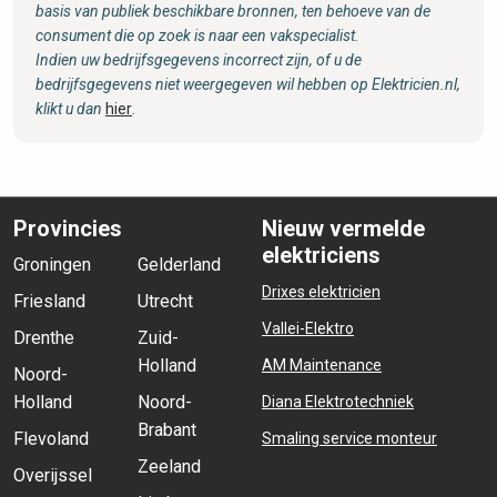
basis van publiek beschikbare bronnen, ten behoeve van de
consument die op zoek is naar een vakspecialist.
Indien uw bedrijfsgegevens incorrect zijn, of u de
bedrijfsgegevens niet weergegeven wil hebben op Elektricien.nl,
klikt u dan
hier
.
Provincies
Nieuw vermelde
elektriciens
Groningen
Gelderland
Drixes elektricien
Friesland
Utrecht
Vallei-Elektro
Drenthe
Zuid-
Holland
AM Maintenance
Noord-
Holland
Noord-
Diana Elektrotechniek
Brabant
Flevoland
Smaling service monteur
Zeeland
Overijssel