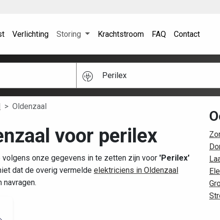
st
Verlichting
Storing
Krachtstroom
FAQ
Contact
Perilex
l
Oldenzaal
O
enzaal voor perilex
Zo
Do
 volgens onze gegevens in te zetten zijn voor
'Perilex'
La
iet dat de overig vermelde
elektriciens in Oldenzaal
Ele
n navragen.
Gr
St