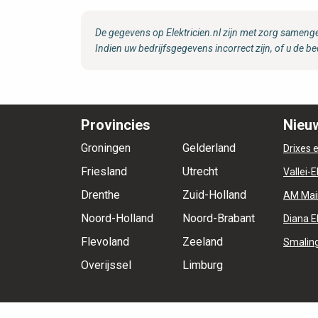
De gegevens op Elektricien.nl zijn met zorg samenge
Indien uw bedrijfsgegevens incorrect zijn, of u de be
Provincies
Nieuw
Groningen
Gelderland
Drixes e
Friesland
Utrecht
Vallei-E
Drenthe
Zuid-Holland
AM Mai
Noord-Holland
Noord-Brabant
Diana E
Flevoland
Zeeland
Smaling
Overijssel
Limburg