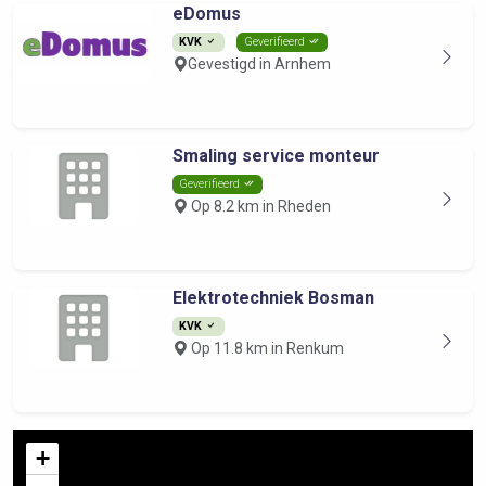
eDomus
KVK
Geverifieerd
Gevestigd in Arnhem
Smaling service monteur
Geverifieerd
Op 8.2 km in Rheden
Elektrotechniek Bosman
KVK
Op 11.8 km in Renkum
+