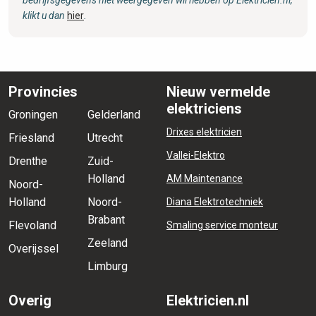
klikt u dan
hier
.
Provincies
Nieuw vermelde
elektriciens
Groningen
Gelderland
Drixes elektricien
Friesland
Utrecht
Vallei-Elektro
Drenthe
Zuid-
Holland
AM Maintenance
Noord-
Holland
Noord-
Diana Elektrotechniek
Brabant
Flevoland
Smaling service monteur
Zeeland
Overijssel
Limburg
Overig
Elektricien.nl