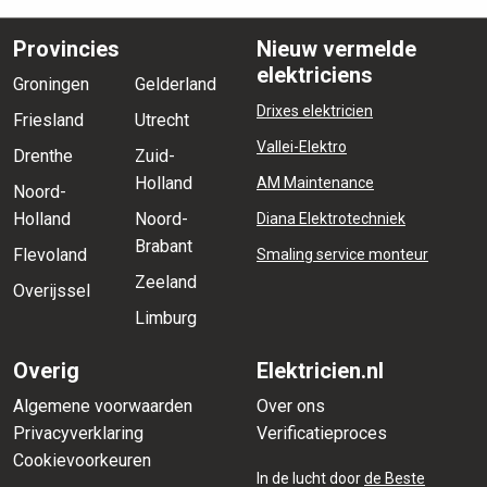
Provincies
Nieuw vermelde
elektriciens
Groningen
Gelderland
Drixes elektricien
Friesland
Utrecht
Vallei-Elektro
Drenthe
Zuid-
Holland
AM Maintenance
Noord-
Holland
Noord-
Diana Elektrotechniek
Brabant
Flevoland
Smaling service monteur
Zeeland
Overijssel
Limburg
Overig
Elektricien.nl
Algemene voorwaarden
Over ons
Privacyverklaring
Verificatieproces
Cookievoorkeuren
In de lucht door
de Beste