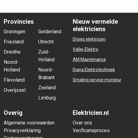
Provincies
Nieuw vermelde
elektriciens
Groningen
Gelderland
Drixes elektricien
Friesland
Utrecht
Vallei-Elektro
Drenthe
Zuid-
Holland
AM Maintenance
Noord-
Holland
Noord-
Diana Elektrotechniek
Brabant
Flevoland
Smaling service monteur
Zeeland
Overijssel
Limburg
Overig
Elektricien.nl
Algemene voorwaarden
Over ons
Privacyverklaring
Verificatieproces