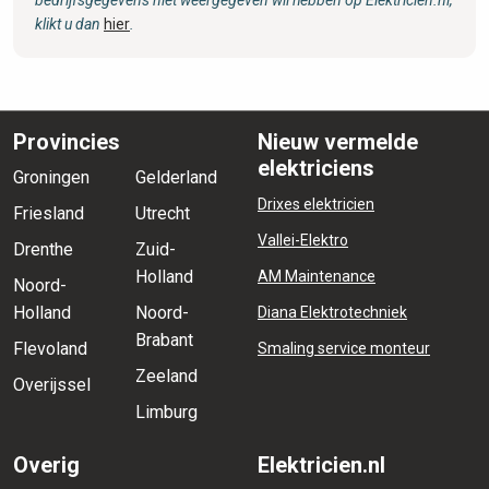
klikt u dan
hier
.
Provincies
Nieuw vermelde
elektriciens
Groningen
Gelderland
Drixes elektricien
Friesland
Utrecht
Vallei-Elektro
Drenthe
Zuid-
Holland
AM Maintenance
Noord-
Holland
Noord-
Diana Elektrotechniek
Brabant
Flevoland
Smaling service monteur
Zeeland
Overijssel
Limburg
Overig
Elektricien.nl