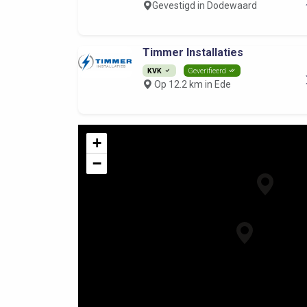
Gevestigd in Dodewaard
Timmer Installaties
KVK
Geverifieerd
Op 12.2 km in Ede
+
−