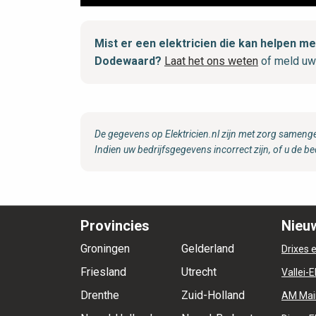
Mist er een elektricien die kan helpen 
Dodewaard?
Laat het ons weten
of meld uw
De gegevens op Elektricien.nl zijn met zorg samenge
Indien uw bedrijfsgegevens incorrect zijn, of u de be
Provincies
Nieuw
Groningen
Gelderland
Drixes e
Friesland
Utrecht
Vallei-E
Drenthe
Zuid-Holland
AM Mai