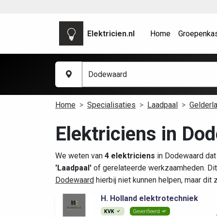
Elektricien.nl
Home
Groepenka
Home
Specialisaties
Laadpaal
Gelderl
Elektriciens in Do
We weten van
4 elektriciens
in Dodewaard dat 
'Laadpaal'
of gerelateerde werkzaamheden. Dit
Dodewaard
hierbij niet kunnen helpen, maar dit
H. Holland elektrotechniek
KVK
Geverifieerd