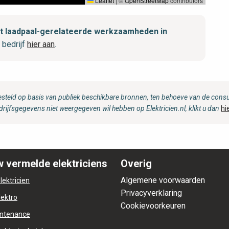
Leaflet
|
©
OpenStreetMap
contributors
met laadpaal-gerelateerde werkzaamheden in
 bedrijf
hier aan
.
steld op basis van publiek beschikbare bronnen, ten behoeve van de consum
drijfsgegevens niet weergegeven wil hebben op Elektricien.nl, klikt u dan
hi
 vermelde elektriciens
Overig
Algemene voorwaarden
lektricien
Privacyverklaring
lektro
Cookievoorkeuren
ntenance